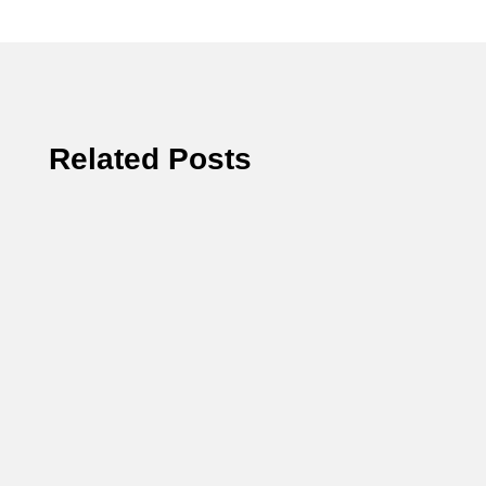
Related Posts
chloe
Pour choisir un harnais pour chien, évaluez
d'abord la taille et la morphologie de votre animal,
privilégiez un modèle...