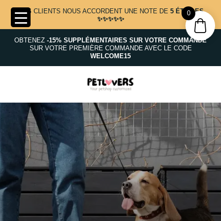
NOS CLIENTS NOUS ACCORDENT UNE NOTE DE
5 ÉTOILES
0
✨✨✨✨✨
OBTENEZ
-15% SUPPLÉMENTAIRES SUR VOTRE COMMANDE
SUR VOTRE PREMIÈRE COMMANDE AVEC LE CODE
WELCOME15