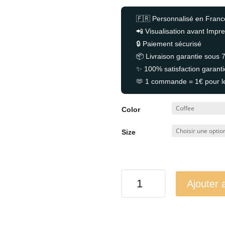
à
🇫🇷 Personnalisé en Franc
5.50€
📲 Visualisation avant Impre
🔒 Paiement sécurisé
📦 Livraison garantie sous 
✨ 100% satisfaction garant
🫶 1 commande = 1€ pour l
Color
Size
quantité
Ajouter 
de
Bottes
de