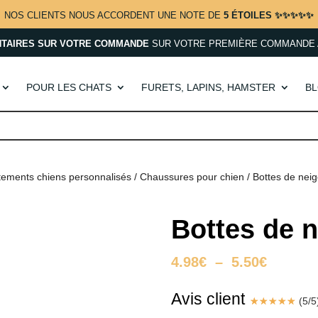
NOS CLIENTS NOUS ACCORDENT UNE NOTE DE
5 ÉTOILES ✨✨✨✨✨
NTAIRES SUR VOTRE COMMANDE
SUR VOTRE PREMIÈRE COMMANDE 
POUR LES CHATS
FURETS, LAPINS, HAMSTER
B
tements chiens personnalisés
/
Chaussures pour chien
/ Bottes de nei
Bottes de 
Plage
4.98
€
–
5.50
€
de
prix :
Avis client
☆
☆
☆
☆
☆
(
5
/
5
4.98€