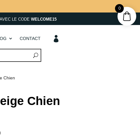
0
AVEC LE CODE
WELCOME15

LOG
CONTACT
ge Chien
neige Chien
)