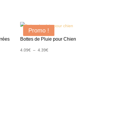
Promo !
rrées
Bottes de Pluie pour Chien
Plage
4.09
€
–
4.39
€
de
prix :
4.09€
à
4.39€