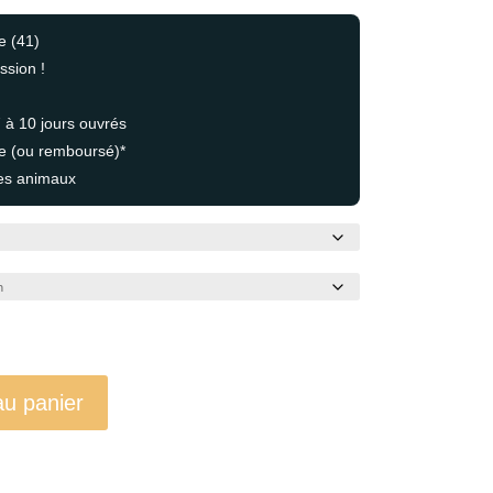
e (41)
ssion !
7 à 10 jours ouvrés
ie (ou remboursé)*
es animaux
au panier