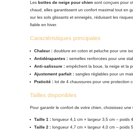
Les
bottes de neige pour chien
sont conçues pour off
chaud, elles garantissent un confort maximal tout en 
sur les sols glissants et enneigés, réduisant les risqu
fiable en hiver.
Caractéristiques principales
Chaleur :
doublure en coton et peluche pour une isola
Antidérapantes :
semelles renforcées pour une stabi
Anti-salissure :
empêchent la boue, la neige et la po
Ajustement parfait :
sangles réglables pour un maint
Praticité :
lot de 4 chaussures pour une protection 
Tailles disponibles
Pour garantir le confort de votre chien, choisissez une
Taille 1 :
longueur 4,1 cm × largeur 3,5 cm – poids 
Taille 2 :
longueur 4,7 cm × largeur 4,0 cm – poids 