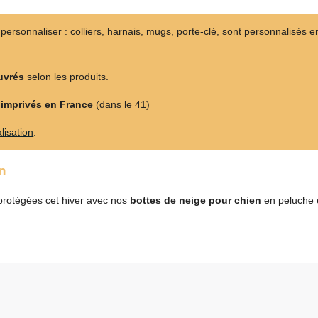
neige
Chien
personnaliser : colliers, harnais, mugs, porte-clé, sont personnalisés 
uvrés
selon les produits.
t
imprivés en France
(dans le 41)
lisation
.
n
protégées cet hiver avec nos
bottes de neige pour chien
en peluche é