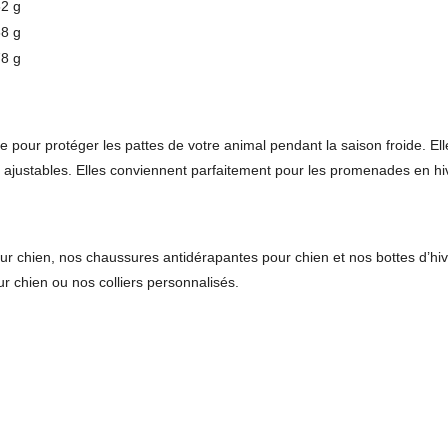
62 g
68 g
78 g
le pour protéger les pattes de votre animal pendant la saison froide. El
 ajustables. Elles conviennent parfaitement pour les promenades en hiver
ur chien
, nos
chaussures antidérapantes pour chien
et nos
bottes d’hi
r chien
ou nos
colliers personnalisés
.