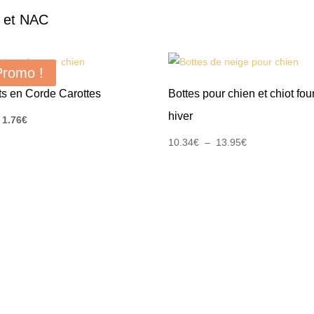
s et NAC
Promo !
ts en Corde Carottes
Bottes pour chien et chiot fou
hiver
Le
Le
1.76
€
prix
prix
Plage
10.34
€
–
13.95
€
initial
actuel
de
était :
est :
prix :
2.26€.
1.76€.
10.34€
à
13.95€