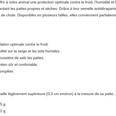
rir à votre animal une protection optimale contre le froid, l’humidité e
gardant les pattes propres et sèches. Grâce à leur semelle antidérapa
es de chute. Disponibles en plusieurs tailles, elles conviennent parfaite
tion optimale contre le froid.
lité sur la neige et les sols humides.
ussière de salir les pattes.
ien sûr et confortable.
complète.
 taille légèrement supérieure (0,3 cm environ) à la mesure de sa patte :
45 g
52 g