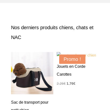
Nos derniers produits chiens, chats et
NAC
Promo !
Jouets en Corde
Carottes
Le
Le
2.26
€
1.76
€
prix
prix
initial
actuel
Sac de transport pour
était :
est :
2.26€.
1.76€.