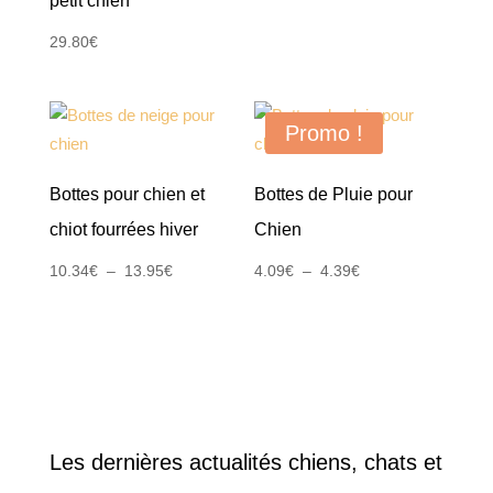
petit chien
29.80
€
Promo !
Bottes pour chien et
Bottes de Pluie pour
chiot fourrées hiver
Chien
Plage
Plage
10.34
€
–
13.95
€
4.09
€
–
4.39
€
de
de
prix :
prix :
10.34€
4.09€
à
à
13.95€
4.39€
Les dernières actualités chiens, chats et