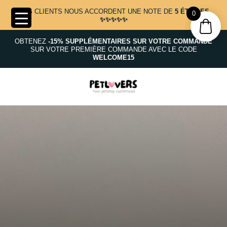
NOS CLIENTS NOUS ACCORDENT UNE NOTE DE
5 ÉTOILES
0
✨✨✨✨✨
OBTENEZ
-15% SUPPLÉMENTAIRES SUR VOTRE COMMANDE
SUR VOTRE PREMIÈRE COMMANDE AVEC LE CODE
WELCOME15