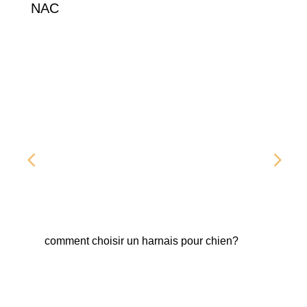
NAC
comment choisir un harnais pour chien?
Fab