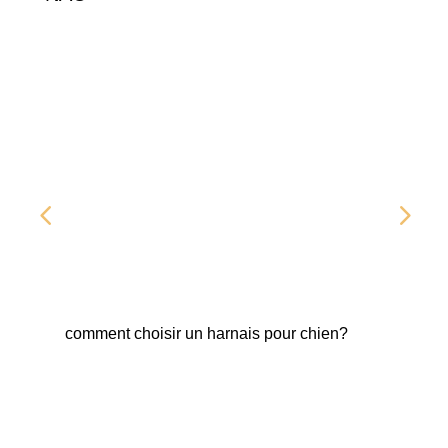
comment choisir un harnais pour chien?
Fab