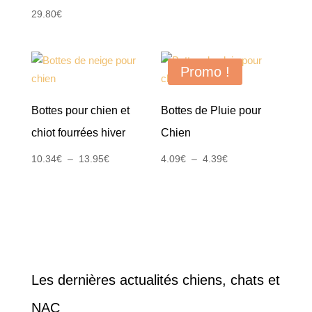
29.80
€
Promo !
Bottes pour chien et
Bottes de Pluie pour
chiot fourrées hiver
Chien
Plage
Plage
10.34
€
–
13.95
€
4.09
€
–
4.39
€
de
de
prix :
prix :
10.34€
4.09€
à
à
13.95€
4.39€
Les dernières actualités chiens, chats et
NAC