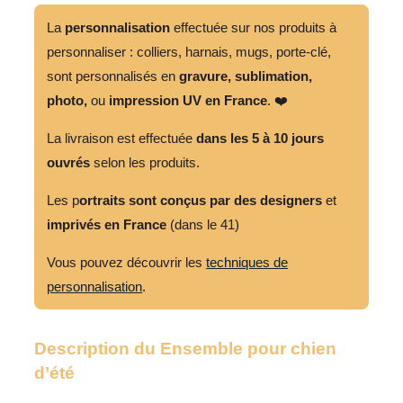
chien
La
personnalisation
effectuée sur nos produits à
d'été
personnaliser : colliers, harnais, mugs, porte-clé,
sont personnalisés en
gravure,
sublimation,
photo,
ou
impression UV en France
. ❤️
La livraison est effectuée
dans les 5 à 10 jours
ouvrés
selon les produits.
Les p
ortraits sont conçus par des designers
et
imprivés en France
(dans le 41)
Vous pouvez découvrir les
techniques de
personnalisation
.
Description du Ensemble pour chien
d’été