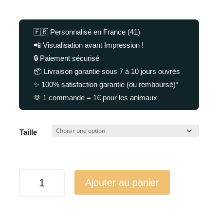
🇫🇷 Personnalisé en France (41)
📲 Visualisation avant Impression !
🔒 Paiement sécurisé
📦 Livraison garantie sous 7 à 10 jours ouvrés
✨ 100% satisfaction garantie (ou remboursé)*
🫶 1 commande = 1€ pour les animaux
Taille
quantité
Ajouter au panier
de
Ensemble
pour