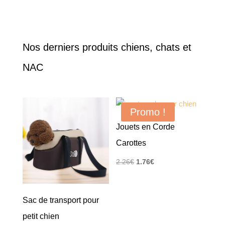
Nos derniers produits chiens, chats et
NAC
Promo !
Jouets en Corde
Carottes
Le
Le
2.26
€
1.76
€
prix
prix
initial
actuel
Sac de transport pour
était :
est :
2.26€.
1.76€.
petit chien