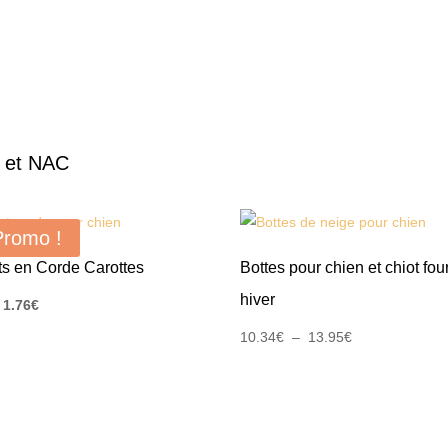
s et NAC
Promo !
ts en Corde Carottes
Bottes pour chien et chiot fou
hiver
Le
Le
1.76
€
prix
prix
Plage
10.34
€
–
13.95
€
initial
actuel
de
était :
est :
prix :
2.26€.
1.76€.
10.34€
à