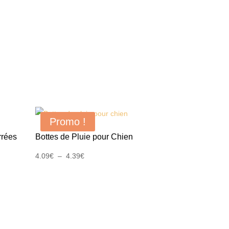
Promo !
rrées
Bottes de Pluie pour Chien
Plage
4.09
€
–
4.39
€
de
prix :
4.09€
à
4.39€