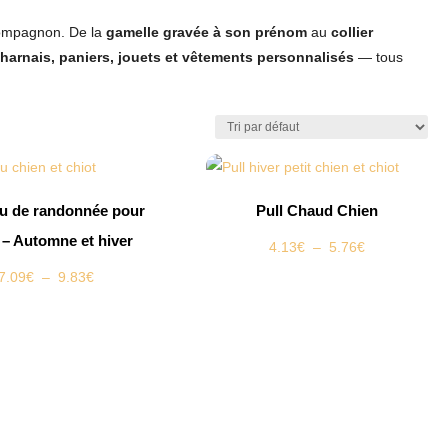
 compagnon.
De la
gamelle gravée à son prénom
au
collier
harnais, paniers, jouets et vêtements personnalisés
— tous
u de randonnée pour
Pull Chaud Chien
 – Automne et hiver
Plage
4.13
€
–
5.76
€
de
Plage
7.09
€
–
9.83
€
prix :
de
4.13€
prix :
à
7.09€
5.76€
à
9.83€