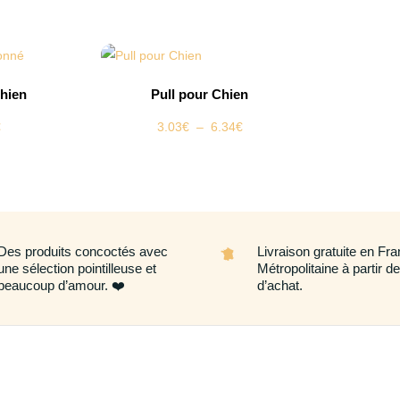
Chien
Pull pour Chien
Plage
Plage
€
3.03
€
–
6.34
€
de
de
prix :
prix :
3.12€
3.03€
à
à
5.18€
6.34€
Des produits concoctés avec
Livraison gratuite en Fr
une sélection pointilleuse et
Métropolitaine à partir d
beaucoup d’amour. ❤️
d’achat.