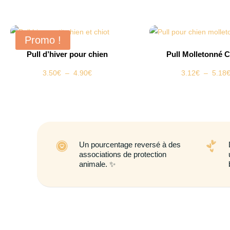
Promo !
Pull d’hiver pour chien
Pull Molletonné 
Plage
3.50
€
–
4.90
€
3.12
€
–
5.18
de
prix :
3.50€
à
4.90€
Un pourcentage reversé à des
associations de protection
animale. ✨