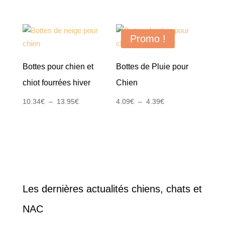
Promo !
Bottes pour chien et
Bottes de Pluie pour
chiot fourrées hiver
Chien
Plage
Plage
10.34
€
–
13.95
€
4.09
€
–
4.39
€
de
de
prix :
prix :
10.34€
4.09€
à
à
13.95€
4.39€
Les dernières actualités chiens, chats et
NAC