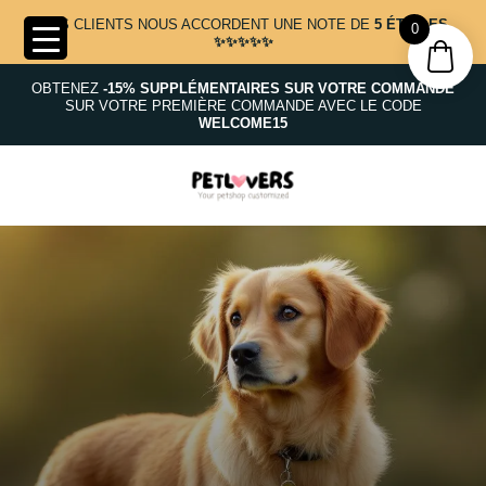
NOS CLIENTS NOUS ACCORDENT UNE NOTE DE
5 ÉTOILES
0
✨✨✨✨✨
OBTENEZ
-15% SUPPLÉMENTAIRES SUR VOTRE COMMANDE
SUR VOTRE PREMIÈRE COMMANDE AVEC LE CODE
WELCOME15