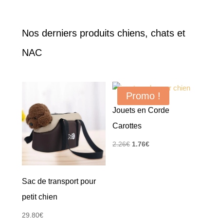
Nos derniers produits chiens, chats et
NAC
Promo !
Jouets en Corde
Carottes
Le
Le
2.26
€
1.76
€
prix
prix
initial
actuel
Sac de transport pour
était :
est :
2.26€.
1.76€.
petit chien
29.80
€