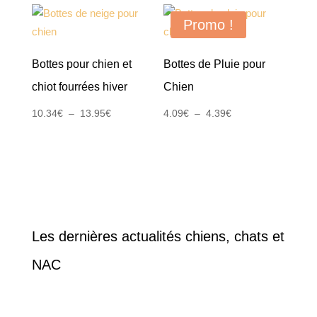
Promo !
Bottes pour chien et
Bottes de Pluie pour
chiot fourrées hiver
Chien
Plage
Plage
10.34
€
–
13.95
€
4.09
€
–
4.39
€
de
de
prix :
prix :
10.34€
4.09€
à
à
13.95€
4.39€
Les dernières actualités chiens, chats et
NAC