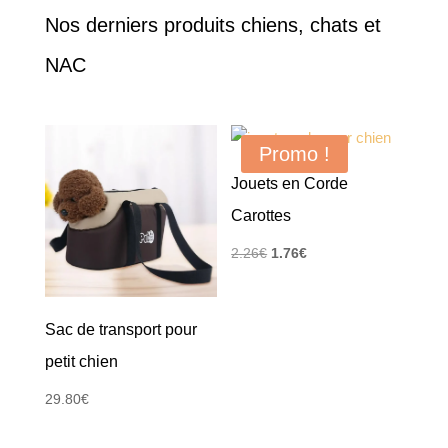
Nos derniers produits chiens, chats et
NAC
Promo !
Jouets en Corde
Carottes
Le
Le
2.26
€
1.76
€
prix
prix
initial
actuel
Sac de transport pour
était :
est :
2.26€.
1.76€.
petit chien
29.80
€