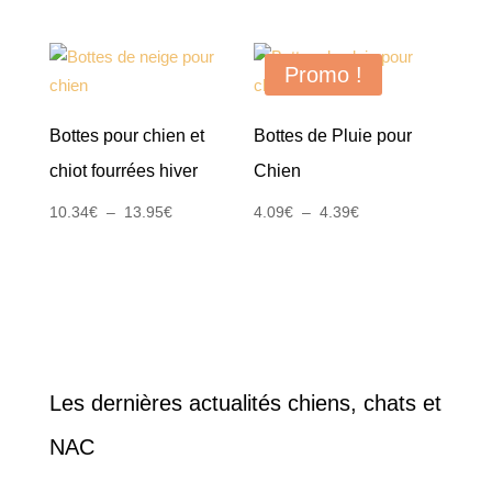
Promo !
Bottes pour chien et
Bottes de Pluie pour
chiot fourrées hiver
Chien
Plage
Plage
10.34
€
–
13.95
€
4.09
€
–
4.39
€
de
de
prix :
prix :
10.34€
4.09€
à
à
13.95€
4.39€
Les dernières actualités chiens, chats et
NAC