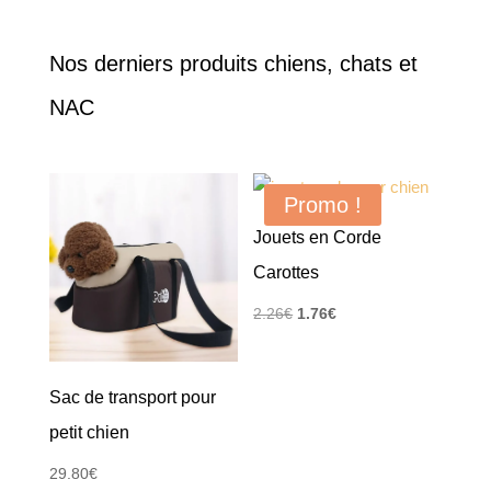
Nos derniers produits chiens, chats et
NAC
Promo !
Jouets en Corde
Carottes
Le
Le
2.26
€
1.76
€
prix
prix
initial
actuel
Sac de transport pour
était :
est :
2.26€.
1.76€.
petit chien
29.80
€