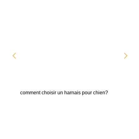
comment choisir un harnais pour chien?
Fab