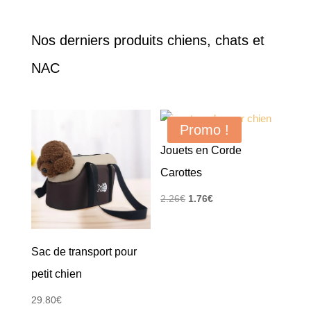
Nos derniers produits chiens, chats et
NAC
Promo !
Jouets en Corde
Carottes
Le
Le
2.26
€
1.76
€
prix
prix
initial
actuel
Sac de transport pour
était :
est :
2.26€.
1.76€.
petit chien
29.80
€