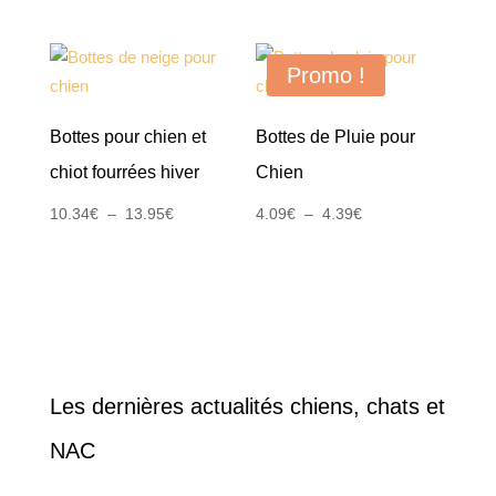
Promo !
Bottes pour chien et
Bottes de Pluie pour
chiot fourrées hiver
Chien
Plage
Plage
10.34
€
–
13.95
€
4.09
€
–
4.39
€
de
de
prix :
prix :
10.34€
4.09€
à
à
13.95€
4.39€
Les dernières actualités chiens, chats et
NAC