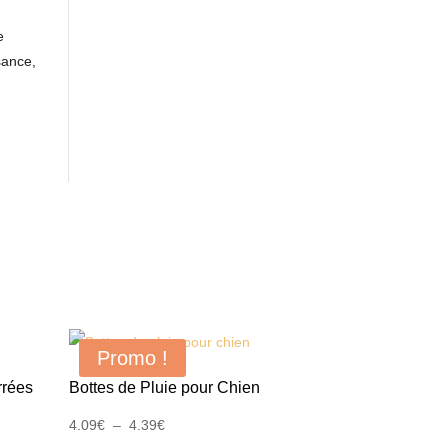
e
sance,
Promo !
rrées
Bottes de Pluie pour Chien
Plage
4.09
€
–
4.39
€