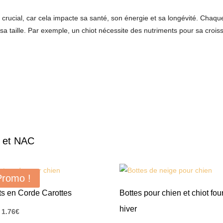
t crucial, car cela impacte sa santé, son énergie et sa longévité. Chaqu
sa taille. Par exemple, un chiot nécessite des nutriments pour sa crois
s et NAC
Promo !
ts en Corde Carottes
Bottes pour chien et chiot fou
hiver
Le
Le
1.76
€