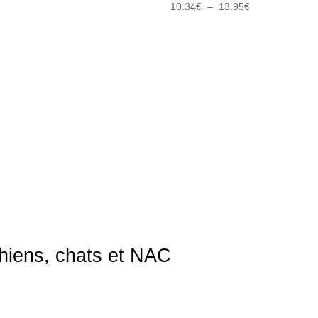
prix
prix
Plage
10.34
€
–
13.95
€
initial
actuel
de
était :
est :
prix :
2.26€.
1.76€.
10.34€
à
13.95€
chiens, chats et NAC