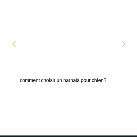
comment choisir un harnais pour chien?
Fab