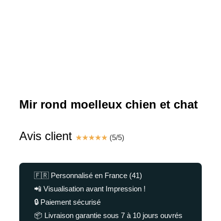
Mir rond moelleux chien et chat
Avis client
☆
☆
☆
☆
☆
(
5
/
5
)
🇫🇷 Personnalisé en France (41)
📲 Visualisation avant Impression !
🔒 Paiement sécurisé
📦 Livraison garantie sous 7 à 10 jours ouvrés