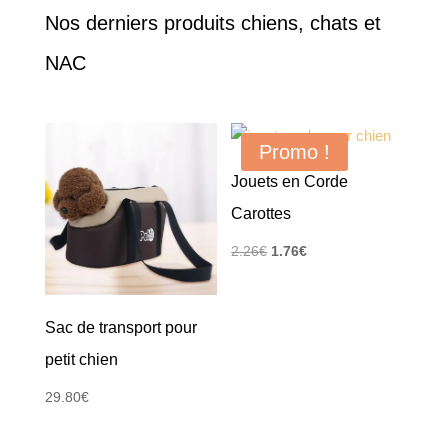
Nos derniers produits chiens, chats et
NAC
Promo !
Jouets en Corde
Carottes
Le
Le
2.26
€
1.76
€
prix
prix
initial
actuel
Sac de transport pour
était :
est :
2.26€.
1.76€.
petit chien
29.80
€