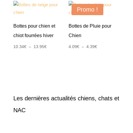
Promo !
Bottes pour chien et
Bottes de Pluie pour
chiot fourrées hiver
Chien
Plage
Plage
10.34
€
–
13.95
€
4.09
€
–
4.39
€
de
de
prix :
prix :
10.34€
4.09€
à
à
13.95€
4.39€
Les dernières actualités chiens, chats et
NAC