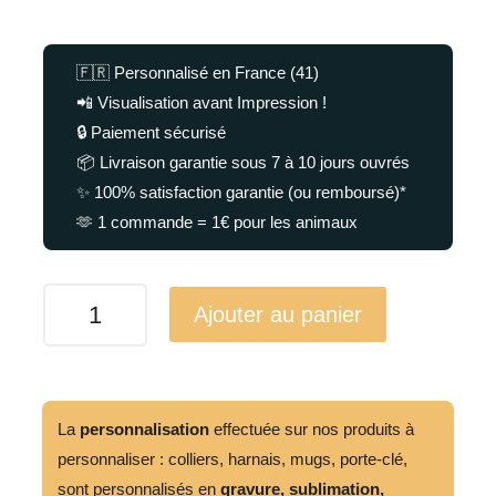
🇫🇷 Personnalisé en France (41)
📲 Visualisation avant Impression !
🔒 Paiement sécurisé
📦 Livraison garantie sous 7 à 10 jours ouvrés
✨ 100% satisfaction garantie (ou remboursé)*
🫶 1 commande = 1€ pour les animaux
quantité
Ajouter au panier
de
Laisse
Longue
Tissée
La
personnalisation
effectuée sur nos produits à
personnaliser : colliers, harnais, mugs, porte-clé,
sont personnalisés en
gravure,
sublimation,