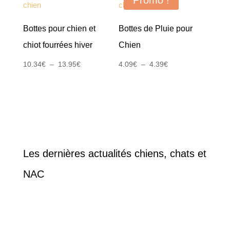
Bottes pour chien et
Bottes de Pluie pour
chiot fourrées hiver
Chien
Plage
Plage
10.34
€
–
13.95
€
4.09
€
–
4.39
€
de
de
prix :
prix :
10.34€
4.09€
à
à
13.95€
4.39€
Les dernières actualités chiens, chats et
NAC