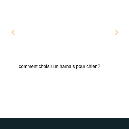
comment choisir un harnais pour chien?
Fab