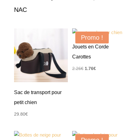
NAC
Promo !
Jouets en Corde
Carottes
Le
Le
2.26
€
1.76
€
prix
prix
initial
actuel
Sac de transport pour
était :
est :
2.26€.
1.76€.
petit chien
29.80
€
Promo !