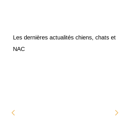
prix :
prix :
10.34€
4.09€
à
à
13.95€
4.39€
Les dernières actualités chiens, chats et
NAC