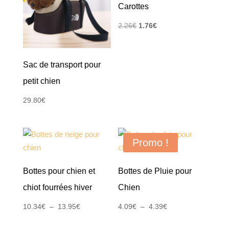
Carottes
Le
Le
2.26
€
1.76
€
prix
prix
initial
actuel
Sac de transport pour
était :
est :
2.26€.
1.76€.
petit chien
29.80
€
Promo !
Bottes pour chien et
Bottes de Pluie pour
chiot fourrées hiver
Chien
Plage
Plage
10.34
€
–
13.95
€
4.09
€
–
4.39
€
de
de