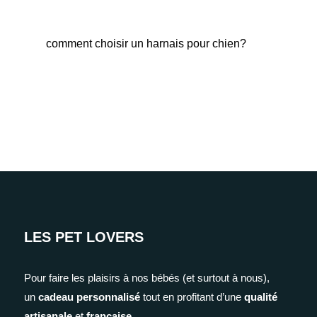
comment choisir un harnais pour chien?
Fab
LES PET LOVERS
Pour faire les plaisirs à nos bébés (et surtout à nous),
un
cadeau personnalisé
tout en profitant d’une
qualité
artisanale
et
française
.