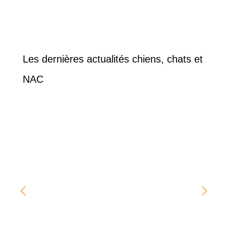
10.34€
4.09€
à
à
13.95€
4.39€
Les dernières actualités chiens, chats et
NAC