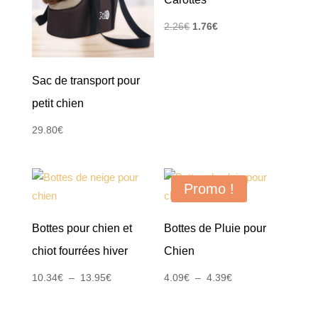
Le
Le
2.26
€
1.76
€
prix
prix
initial
actuel
Sac de transport pour
était :
est :
2.26€.
1.76€.
petit chien
29.80
€
Promo !
Bottes pour chien et
Bottes de Pluie pour
chiot fourrées hiver
Chien
Plage
Plage
10.34
€
–
13.95
€
4.09
€
–
4.39
€
de
de
prix :
prix :