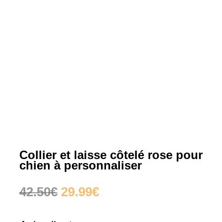
Collier et laisse côtelé rose pour
chien à personnaliser
Le
Le
42.50
€
29.99
€
prix
prix
initial
actuel