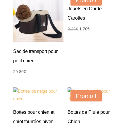
Jouets en Corde
Carottes
Le
Le
2.26
€
1.76
€
prix
prix
initial
actuel
Sac de transport pour
était :
est :
2.26€.
1.76€.
petit chien
29.80
€
Promo !
Bottes pour chien et
Bottes de Pluie pour
chiot fourrées hiver
Chien