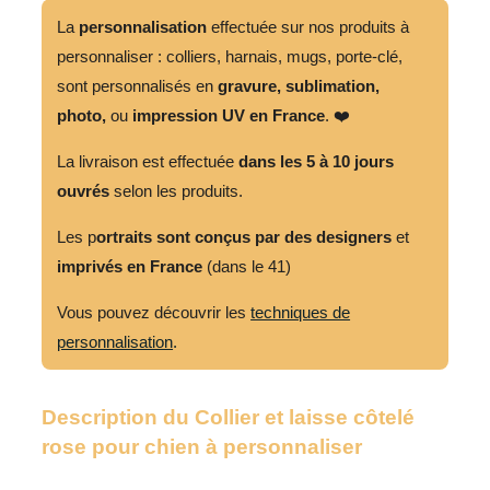
laisse
La
personnalisation
effectuée sur nos produits à
côtelé
personnaliser : colliers, harnais, mugs, porte-clé,
rose
sont personnalisés en
gravure,
sublimation,
pour
photo,
ou
impression UV en France
. ❤️
chien
La livraison est effectuée
dans les 5 à 10 jours
à
ouvrés
selon les produits.
personnaliser
Les p
ortraits sont conçus par des designers
et
imprivés en France
(dans le 41)
Vous pouvez découvrir les
techniques de
personnalisation
.
Description du Collier et laisse côtelé
rose pour chien à personnaliser