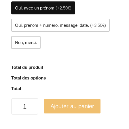
Oui, avec un prénom
(+2.50€)
Oui, prénom + numéro, message, date.
(+3.50€)
Non, merci.
Total du produit
Total des options
Total
quantité
Ajouter au panier
de
Collier
et