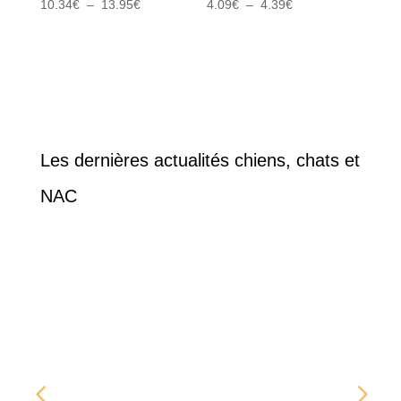
Plage
Plage
10.34
€
–
13.95
€
4.09
€
–
4.39
€
de
de
prix :
prix :
10.34€
4.09€
à
à
13.95€
4.39€
Les dernières actualités chiens, chats et
NAC