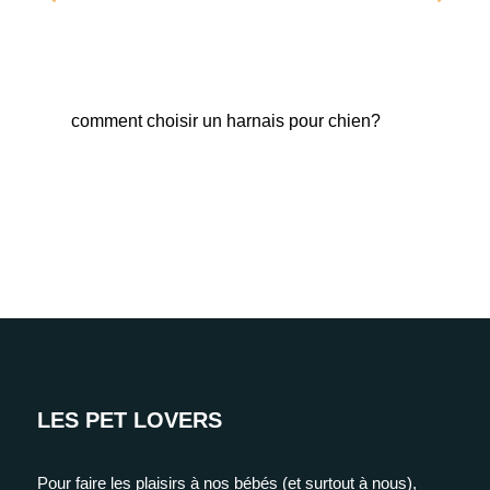
comment choisir un harnais pour chien?
Fab
LES PET LOVERS
Pour faire les plaisirs à nos bébés (et surtout à nous),