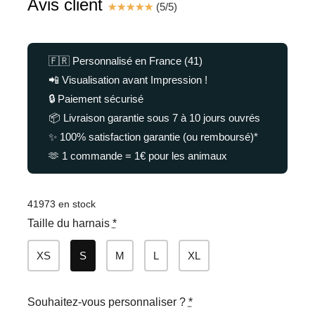
Avis client
☆
☆
☆
☆
☆
(
5
/
5
)
était :
est :
42.50€.
29.99€.
🇫🇷 Personnalisé en France (41)
📲 Visualisation avant Impression !
🔒 Paiement sécurisé
📦 Livraison garantie sous 7 à 10 jours ouvrés
✨ 100% satisfaction garantie (ou remboursé)*
🫶 1 commande = 1€ pour les animaux
41973 en stock
Taille du harnais
*
XS
S
M
L
XL
Souhaitez-vous personnaliser ?
*