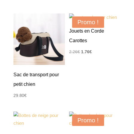
Promo !
Jouets en Corde
Carottes
Le
Le
2.26
€
1.76
€
prix
prix
initial
actuel
Sac de transport pour
était :
est :
2.26€.
1.76€.
petit chien
29.80
€
Promo !