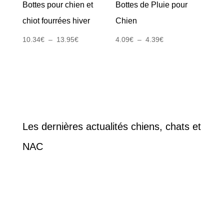
Bottes pour chien et
Bottes de Pluie pour
chiot fourrées hiver
Chien
Plage
Plage
10.34
€
–
13.95
€
4.09
€
–
4.39
€
de
de
prix :
prix :
10.34€
4.09€
à
à
13.95€
4.39€
Les dernières actualités chiens, chats et
NAC