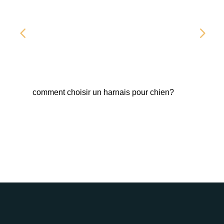
comment choisir un harnais pour chien?
Fab